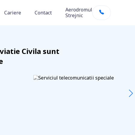
Blog
Aerodromul
Cariere
Contact
Strejnic
viatie Civila sunt
e