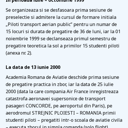
In perioada iulie – octombrie 1999
Se organizeaza si se desfasoara prima sesiune de
preselectie si admitere la cursul de formare initiala
„Piloti transport aerian public” pentru un numar de
15 locuri si durata de pregatire de 36 de luni, iar la 01
noiembrie 1999 se declanseaza primul semestru de
pregatire teoretica la sol a primilor 15 studenti piloti
(anexa nr. 2).
La data de 13 iunie 2000
Academia Romana de Aviatie deschide prima sesiune
de pregatire practica in zbor, iar la data de 25 iulie
2000 (data la care compania Air France inregistreaza
catastrofa aeronavei supersonice de transport
pasageri CONCORDE, pe aeroportul din Paris), pe
aerodromul STREJNIC PLOIESTI – ROMANIA primii
studenti piloti – pregatiti intr-o scoala de aviatie civila
– executa zborul in simpla comanda (solo flight),