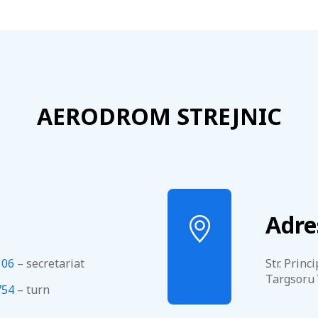
AERODROM STREJNIC
Adre
106
– secretariat
Str. Princ
Targsoru 
754
– turn