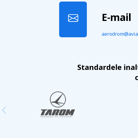
E-mail
aerodrom@avia
Standardele inalt