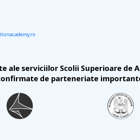
tionacademy.ro
e ale serviciilor Scolii Superioare de A
confirmate de parteneriate important