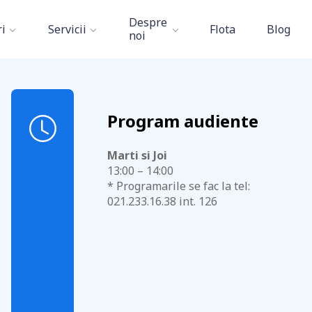
Contact
Despre
i
Servicii
Flota
Blog
noi
Aviation Academy
»
Contact
Program audiente
Marti si Joi
13:00 – 14:00
* Programarile se fac la tel:
021.233.16.38 int. 126