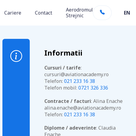
Aerodromul
Cariere
Contact
EN
Strejnic
Informatii
Cursuri / tarife
:
cursuri@aviationacademy.ro
Telefon:
021 233 16 38
Telefon mobil:
0721 326 336
Contracte / facturi
: Alina Enache
alina.enache@aviationacademy.ro
Telefon:
021 233 16 38
Diplome / adeverinte
: Claudia
Enache