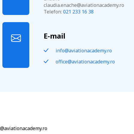
claudia.enache@aviationacademy.ro
Telefon:
021 233 16 38
E-mail
info@aviationacademy.ro
office@aviationacademy.ro
ii@aviationacademy.ro