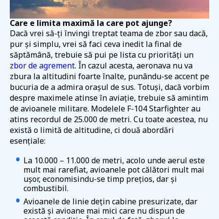
Care e limita maximă la care pot ajunge?
Dacă vrei să-ți învingi treptat teama de zbor sau dacă,
pur și simplu, vrei să faci ceva inedit la final de
săptămână, trebuie să pui pe lista cu priorități un
zbor de agrement
. În cazul acesta, aeronava nu va
zbura la altitudini foarte înalte, punându-se accent pe
bucuria de a admira orașul de sus. Totuși, dacă vorbim
despre maximele atinse în aviație, trebuie să amintim
de avioanele militare. Modelele F-104 Starfighter au
atins recordul de 25.000 de metri. Cu toate acestea, nu
există o limită de altitudine, ci două abordări
esențiale:
La 10.000 – 11.000 de metri, acolo unde aerul este
mult mai rarefiat, avioanele pot călători mult mai
ușor, economisindu-se timp prețios, dar și
combustibil.
Avioanele de linie dețin cabine presurizate, dar
există și avioane mai mici care nu dispun de