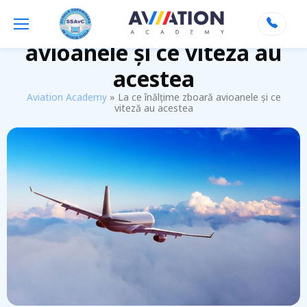
La ce înălțime zboară
avioanele și ce viteză au
acestea
Aviation Academy
»
La ce înălțime zboară avioanele și ce
viteză au acestea