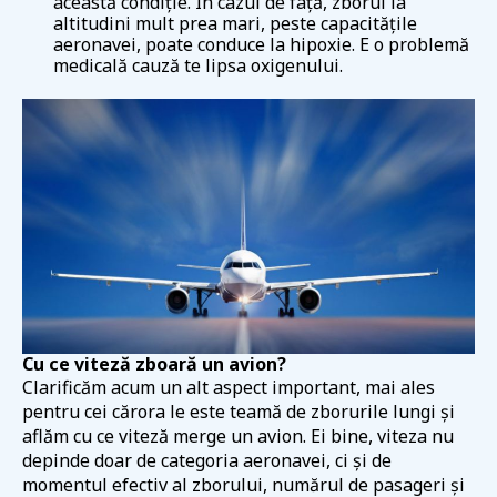
această condiție. În cazul de față, zborul la
altitudini mult prea mari, peste capacitățile
aeronavei, poate conduce la hipoxie. E o problemă
medicală cauză te lipsa oxigenului.
Cu ce viteză zboară un avion?
Clarificăm acum un alt aspect important, mai ales
pentru cei cărora le este teamă de zborurile lungi și
aflăm cu ce viteză merge un avion. Ei bine, viteza nu
depinde doar de categoria aeronavei, ci și de
momentul efectiv al zborului, numărul de pasageri și