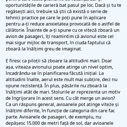
oportunitățile de carieră bat pasul pe loc. Dacă și tu te
regăsești aici, trebuie să știi că există o serie de
tehnici practice pe care le poți pune în aplicare
pentru a-ți reduce anxietatea provocată de o astfel de
călătorie. Înainte de a-ți spune cu ce viteză zboară un
avion de pasageri, îți reamintim că avionul este cel
mai sigur mijloc de transport, în ciuda faptului că
zboară la înălțimi greu de imaginat.
E firesc ca piloții să zboare la altitudini mari. Doar
așa, viteaza avionului poate atinge un nivel optim,
încadrându-se în planificarea făcută inițial. La
altitudini înalte, aerul este mult mai subțire, deci nu
opune rezistență. În plus, păsările nu zboară la
înălțimi atât de mari. Stolurile ar reprezenta un motiv
de îngrijorare în acest sens. Cu cât merge un avion?
Ca un răspuns general, avioanele pot atinge viteze și
înălțimi diferite, în funcție de categoria din care fac
parte. Avioanele de pasageri, de exemplu, nu
depășesc 15.000 de metri față de sol, dar avioanele