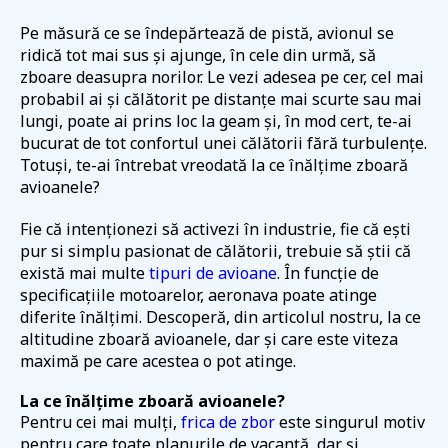
Pe măsură ce se îndepărtează de pistă, avionul se
ridică tot mai sus și ajunge, în cele din urmă, să
zboare deasupra norilor. Le vezi adesea pe cer, cel mai
probabil ai și călătorit pe distanțe mai scurte sau mai
lungi, poate ai prins loc la geam și, în mod cert, te-ai
bucurat de tot confortul unei călătorii fără turbulențe.
Totuși, te-ai întrebat vreodată la ce înălțime zboară
avioanele?
Fie că intenționezi să activezi în industrie, fie că ești
pur si simplu pasionat de călătorii, trebuie să știi că
există mai multe
tipuri de avioane
. În funcție de
specificațiile motoarelor, aeronava poate atinge
diferite înălțimi. Descoperă, din articolul nostru, la ce
altitudine zboară avioanele, dar și care este viteza
maximă pe care acestea o pot atinge.
La ce înălțime zboară avioanele?
Pentru cei mai mulți,
frica de zbor
este singurul motiv
pentru care toate planurile de vacanță, dar și