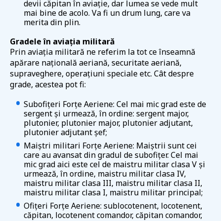
devii căpitan în aviație, dar lumea se vede mult
mai bine de acolo. Va fi un drum lung, care va
merita din plin.
Gradele în aviația militară
Prin aviația militară ne referim la tot ce înseamnă
apărare națională aeriană, securitate aeriană,
supraveghere, operațiuni speciale etc. Cât despre
grade, acestea pot fi:
Subofițeri Forțe Aeriene: Cel mai mic grad este de
sergent și urmează, în ordine: sergent major,
plutonier, plutonier major, plutonier adjutant,
plutonier adjutant șef;
Maiștri militari Forțe Aeriene: Maiștrii sunt cei
care au avansat din gradul de subofițer. Cel mai
mic grad aici este cel de maistru militar clasa V și
urmează, în ordine, maistru militar clasa IV,
maistru militar clasa III, maistru militar clasa II,
maistru militar clasa I, maistru militar principal;
Ofițeri Forțe Aeriene: sublocotenent, locotenent,
căpitan, locotenent comandor, căpitan comandor,