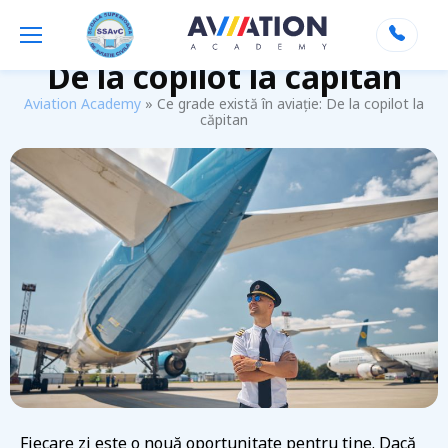
Ce grade există în aviație:
De la copilot la căpitan
Aviation Academy
»
Ce grade există în aviație: De la copilot la
căpitan
Fiecare zi este o nouă oportunitate pentru tine. Dacă