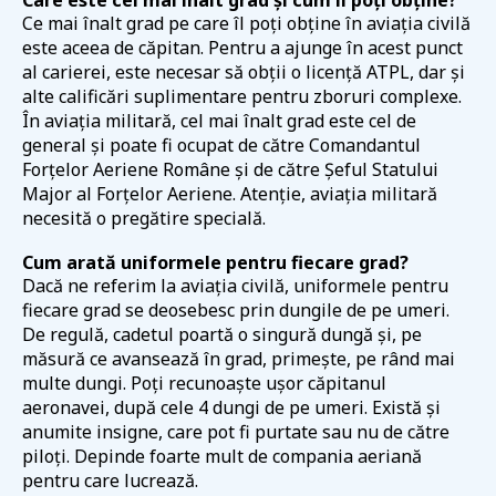
Ce mai înalt grad pe care îl poți obține în aviația civilă
este aceea de căpitan. Pentru a ajunge în acest punct
al carierei, este necesar să obții o licență ATPL, dar și
alte calificări suplimentare pentru zboruri complexe.
În aviația militară, cel mai înalt grad este cel de
general și poate fi ocupat de către Comandantul
Forțelor Aeriene Române și de către Șeful Statului
Major al Forțelor Aeriene. Atenție, aviația militară
necesită o pregătire specială.
Cum arată uniformele pentru fiecare grad?
Dacă ne referim la aviația civilă, uniformele pentru
fiecare grad se deosebesc prin dungile de pe umeri.
De regulă, cadetul poartă o singură dungă și, pe
măsură ce avansează în grad, primește, pe rând mai
multe dungi. Poți recunoaște ușor căpitanul
aeronavei, după cele 4 dungi de pe umeri. Există și
anumite insigne, care pot fi purtate sau nu de către
piloți. Depinde foarte mult de compania aeriană
pentru care lucrează.