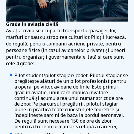
Grade în aviația civilă
Aviația civilă se ocupă cu transportul pasagerilor,
mărfurilor sau cu stropirea culturilor. Piloții lucrează,
de regulă, pentru companii aeriene private, pentru
persoane fizice (în cazul avioanelor private) și uneori
pentru organizații guvernamentale. Iată și care sunt
cele 4 grade:
Pilot student/pilot stagiar/ cadet: Pilotul stagiar se
pregătește alături de un pilot profesionist pentru
a opera, pe viitor, avioane de linie. Este primul
grad în aviație, unul care implică învățare
continuă și acumularea unui număr strict de ore
de zbor. Pe parcursul pregătirii, pilotul stagiar
pune în practică toate cunoștințele teoretice și
îndeplinește sarcini de bază la bordul aeronavei.
De regulă sunt necesare 150 de ore de zbor
pentru a trece în următoarea etapă a carierei;