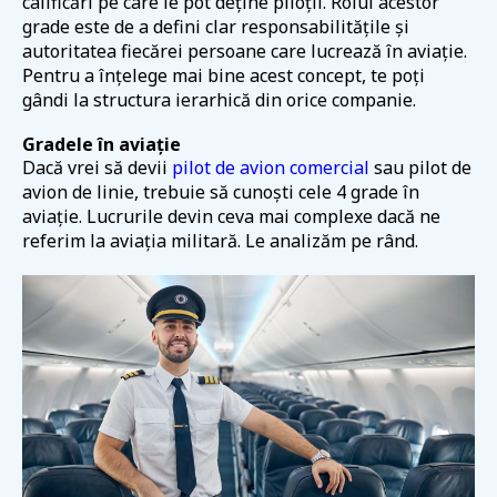
calificări pe care le pot deține piloții. Rolul acestor
grade este de a defini clar responsabilitățile și
autoritatea fiecărei persoane care lucrează în aviație.
Pentru a înțelege mai bine acest concept, te poți
gândi la structura ierarhică din orice companie.
Gradele în aviație
Dacă vrei să devii
pilot de avion comercial
sau pilot de
avion de linie, trebuie să cunoști cele 4 grade în
aviație. Lucrurile devin ceva mai complexe dacă ne
referim la aviația militară. Le analizăm pe rând.