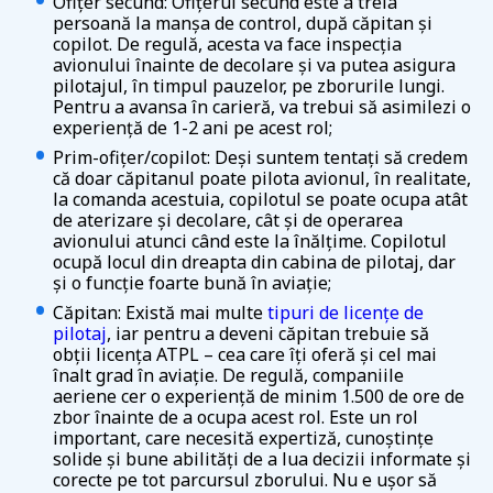
Ofițer secund: Ofițerul secund este a treia
persoană la manșa de control, după căpitan și
copilot. De regulă, acesta va face inspecția
avionului înainte de decolare și va putea asigura
pilotajul, în timpul pauzelor, pe zborurile lungi.
Pentru a avansa în carieră, va trebui să asimilezi o
experiență de 1-2 ani pe acest rol;
Prim-ofițer/copilot: Deși suntem tentați să credem
că doar căpitanul poate pilota avionul, în realitate,
la comanda acestuia, copilotul se poate ocupa atât
de aterizare și decolare, cât și de operarea
avionului atunci când este la înălțime. Copilotul
ocupă locul din dreapta din cabina de pilotaj, dar
și o funcție foarte bună în aviație;
Căpitan: Există mai multe
tipuri de licențe de
pilotaj
, iar pentru a deveni căpitan trebuie să
obții licența ATPL – cea care îți oferă și cel mai
înalt grad în aviație. De regulă, companiile
aeriene cer o experiență de minim 1.500 de ore de
zbor înainte de a ocupa acest rol. Este un rol
important, care necesită expertiză, cunoștințe
solide și bune abilități de a lua decizii informate și
corecte pe tot parcursul zborului. Nu e ușor să