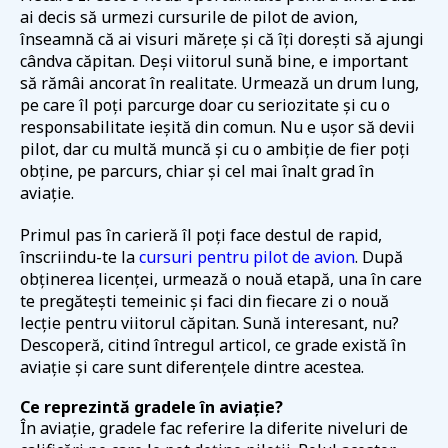
ai decis să urmezi cursurile de pilot de avion,
înseamnă că ai visuri mărețe și că îți dorești să ajungi
cândva căpitan. Deși viitorul sună bine, e important
să rămâi ancorat în realitate. Urmează un drum lung,
pe care îl poți parcurge doar cu seriozitate și cu o
responsabilitate ieșită din comun. Nu e ușor să devii
pilot, dar cu multă muncă și cu o ambiție de fier poți
obține, pe parcurs, chiar și cel mai înalt grad în
aviație.
Primul pas în carieră îl poți face destul de rapid,
înscriindu-te la
cursuri pentru pilot de avion
. După
obținerea licenței, urmează o nouă etapă, una în care
te pregătești temeinic și faci din fiecare zi o nouă
lecție pentru viitorul căpitan. Sună interesant, nu?
Descoperă, citind întregul articol, ce grade există în
aviație și care sunt diferențele dintre acestea.
Ce reprezintă gradele în aviație?
În aviație, gradele fac referire la diferite niveluri de